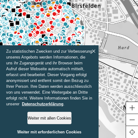
Zu statistischen Zwecken und zur Verbesserung
unseres Angebots werden Informationen, die
uns ihr Zugangsgerät und ihr Browser beim
Aufruf dieser Webseite automatisch mitteilt,
erfasst und bearbeitet. Dieser Vorgang erfolgt
anonymisiert und entfernt somit den Bezug zu
Ihrer Person. Ihre Daten werden ausschliesslich
von uns verwendet. Eine Weitergabe an Dritte
erfolgt nicht. Weitere Informationen finden Sie in
unserer
Datenschutzerklärung
.
Weiter mit allen Cookies
1000 m
Weiter mit erforderlichen Cookies