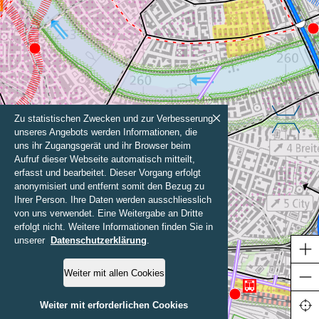
Zu statistischen Zwecken und zur Verbesserung
unseres Angebots werden Informationen, die
uns ihr Zugangsgerät und ihr Browser beim
Aufruf dieser Webseite automatisch mitteilt,
erfasst und bearbeitet. Dieser Vorgang erfolgt
anonymisiert und entfernt somit den Bezug zu
Ihrer Person. Ihre Daten werden ausschliesslich
von uns verwendet. Eine Weitergabe an Dritte
erfolgt nicht. Weitere Informationen finden Sie in
unserer
Datenschutzerklärung
.
Weiter mit allen Cookies
500 m
Weiter mit erforderlichen Cookies