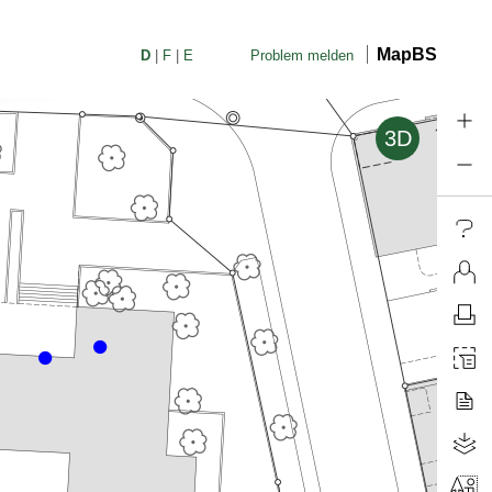
MapBS
D
F
E
Problem melden
3D