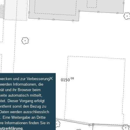
Zwecken und zur Verbesserung
werden Informationen, die
rät und ihr Browser beim
eite automatisch mitteilt,
itet. Dieser Vorgang erfolgt
entfernt somit den Bezug zu
 Daten werden ausschliesslich
. Eine Weitergabe an Dritte
ere Informationen finden Sie in
utzerklärung
.