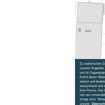
Zu statistischen 
unseres Angebots 
uns ihr Zugangsge
Aufruf dieser Webs
erfasst und bearbe
anonymisiert und 
Ihrer Person. Ihre
von uns verwendet
erfolgt nicht. Weit
unserer
Datensch