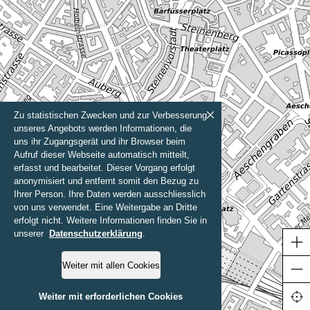
Zu statistischen Zwecken und zur Verbesserung
unseres Angebots werden Informationen, die
uns ihr Zugangsgerät und ihr Browser beim
Aufruf dieser Webseite automatisch mitteilt,
erfasst und bearbeitet. Dieser Vorgang erfolgt
anonymisiert und entfernt somit den Bezug zu
Ihrer Person. Ihre Daten werden ausschliesslich
von uns verwendet. Eine Weitergabe an Dritte
erfolgt nicht. Weitere Informationen finden Sie in
unserer
Datenschutzerklärung
.
Weiter mit allen Cookies
200 m
Weiter mit erforderlichen Cookies