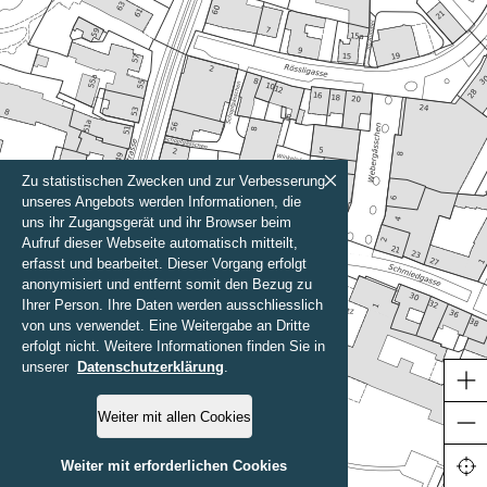
Zu statistischen Zwecken und zur Verbesserung
unseres Angebots werden Informationen, die
uns ihr Zugangsgerät und ihr Browser beim
Aufruf dieser Webseite automatisch mitteilt,
erfasst und bearbeitet. Dieser Vorgang erfolgt
anonymisiert und entfernt somit den Bezug zu
Ihrer Person. Ihre Daten werden ausschliesslich
von uns verwendet. Eine Weitergabe an Dritte
erfolgt nicht. Weitere Informationen finden Sie in
unserer
Datenschutzerklärung
.
Weiter mit allen Cookies
50 m
Weiter mit erforderlichen Cookies