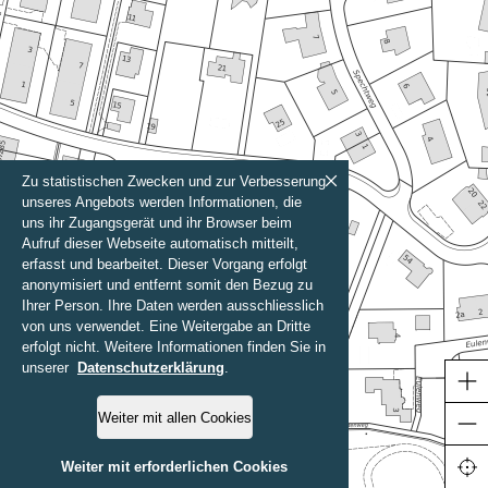
Zu statistischen Zwecken und zur Verbesserung
unseres Angebots werden Informationen, die
uns ihr Zugangsgerät und ihr Browser beim
Aufruf dieser Webseite automatisch mitteilt,
erfasst und bearbeitet. Dieser Vorgang erfolgt
anonymisiert und entfernt somit den Bezug zu
Ihrer Person. Ihre Daten werden ausschliesslich
von uns verwendet. Eine Weitergabe an Dritte
erfolgt nicht. Weitere Informationen finden Sie in
unserer
Datenschutzerklärung
.
Weiter mit allen Cookies
50 m
Weiter mit erforderlichen Cookies