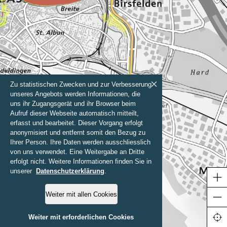
Zu statistischen Zwecken und zur Verbesserung
unseres Angebots werden Informationen, die
uns ihr Zugangsgerät und ihr Browser beim
Aufruf dieser Webseite automatisch mitteilt,
erfasst und bearbeitet. Dieser Vorgang erfolgt
anonymisiert und entfernt somit den Bezug zu
Ihrer Person. Ihre Daten werden ausschliesslich
von uns verwendet. Eine Weitergabe an Dritte
erfolgt nicht. Weitere Informationen finden Sie in
unserer
Datenschutzerklärung
.
Weiter mit allen Cookies
1000 m
Weiter mit erforderlichen Cookies