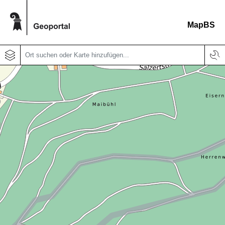
MapBS