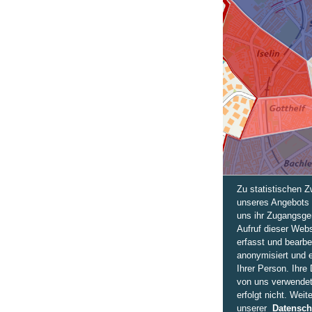
Zu statistischen 
unseres Angebots 
uns ihr Zugangsge
Aufruf dieser Webs
erfasst und bearbe
anonymisiert und 
Ihrer Person. Ihre
von uns verwendet
erfolgt nicht. Weit
unserer
Datensch