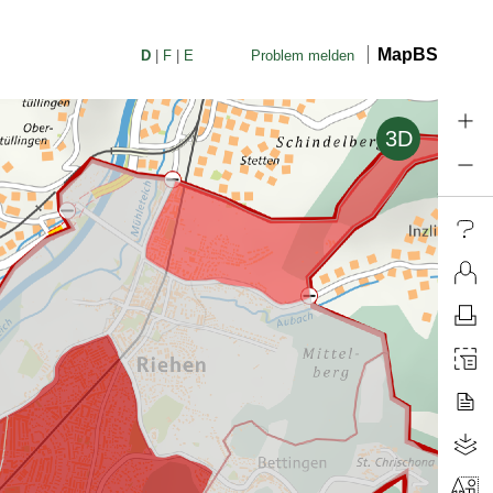
MapBS
D
F
E
Problem melden
3D