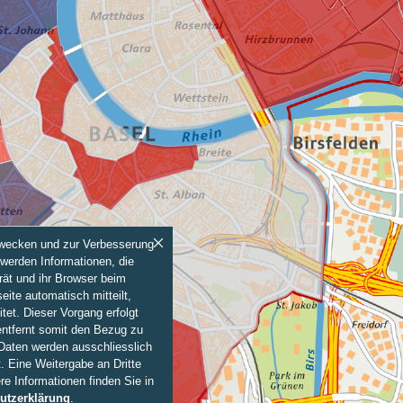
Zwecken und zur Verbesserung
werden Informationen, die
rät und ihr Browser beim
eite automatisch mitteilt,
itet. Dieser Vorgang erfolgt
entfernt somit den Bezug zu
 Daten werden ausschliesslich
. Eine Weitergabe an Dritte
ere Informationen finden Sie in
utzerklärung
.