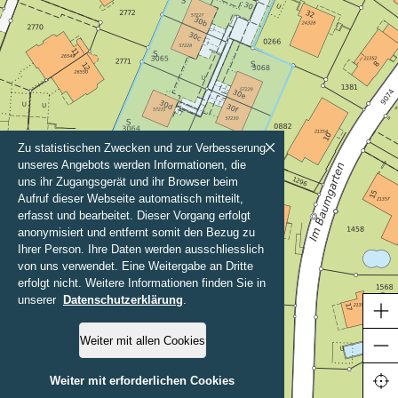
Zu statistischen Zwecken und zur Verbesserung
unseres Angebots werden Informationen, die
uns ihr Zugangsgerät und ihr Browser beim
Aufruf dieser Webseite automatisch mitteilt,
erfasst und bearbeitet. Dieser Vorgang erfolgt
anonymisiert und entfernt somit den Bezug zu
Ihrer Person. Ihre Daten werden ausschliesslich
von uns verwendet. Eine Weitergabe an Dritte
erfolgt nicht. Weitere Informationen finden Sie in
unserer
Datenschutzerklärung
.
Weiter mit allen Cookies
20 m
Weiter mit erforderlichen Cookies